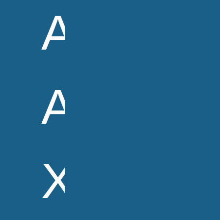
Αικατερ
Αλεξίου
Χατζάκ