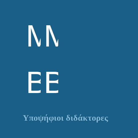
Μορ.
Μορ.
Βιολόγο
Βιολόγ
Υποψήφιοι διδάκτορες