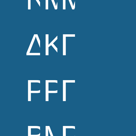
Δόβρολ
Καραγ
Πανα
PhD
PhD
Παντ