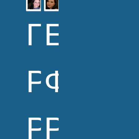
Γεωργί
Ειρήν
Ράγια
Φιλίδο
PhD
PhD