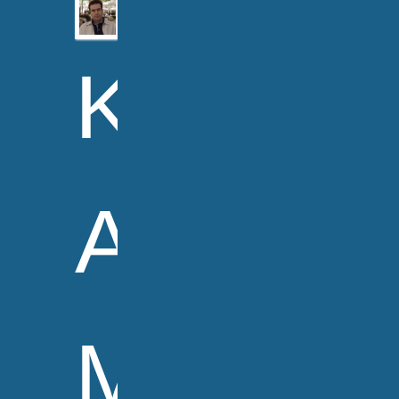
Κωνσταν
Αρβανιτ
MD