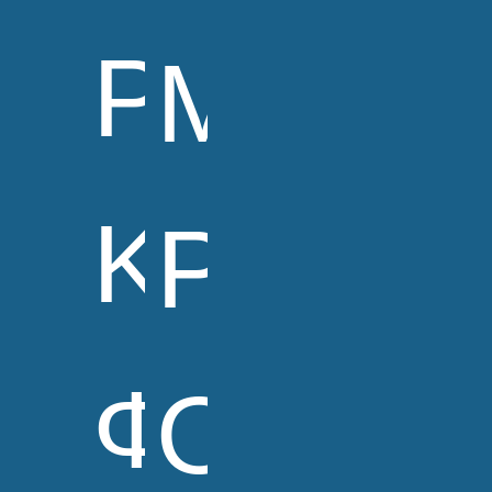
PhD
MD
Καθηγη
PhD
Φαρμακ
Ομότι