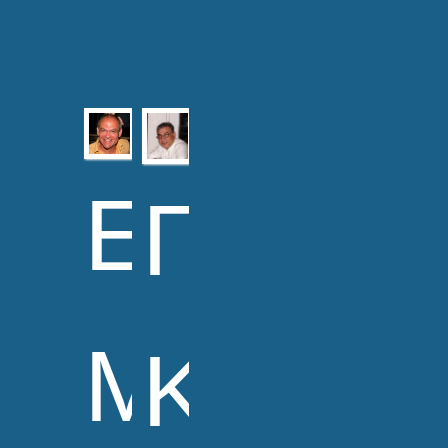
Ευάγγε
Γεώργ
Μανωλό
Κολιός