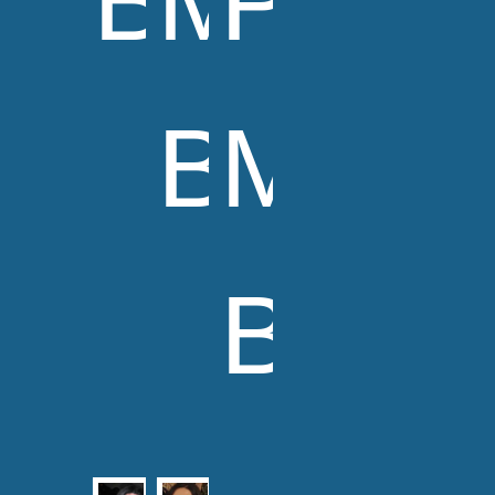
Βιοπλη
Μορ.
PhD
Βιολόγ
Μορ.
Βιολ