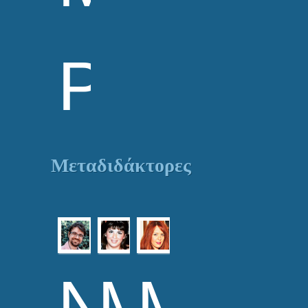
PhD
Μεταδιδάκτορες
Νικόλας
Μακρί
Μαρί